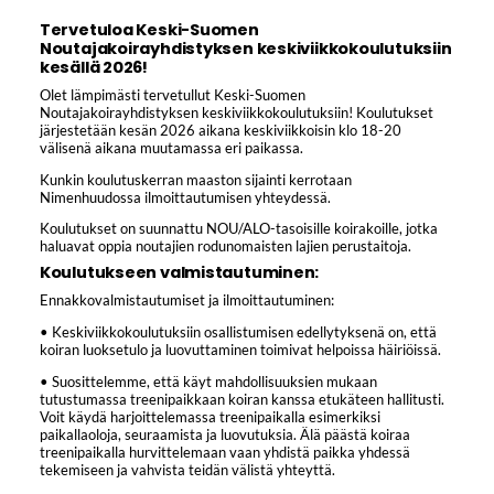
Tervetuloa Keski-Suomen
Noutajakoirayhdistyksen keskiviikkokoulutuksiin
kesällä 2026!
Olet lämpimästi tervetullut Keski-Suomen
Noutajakoirayhdistyksen keskiviikkokoulutuksiin! Koulutukset
järjestetään kesän 2026 aikana keskiviikkoisin klo 18-20
välisenä aikana muutamassa eri paikassa.
Kunkin koulutuskerran maaston sijainti kerrotaan
Nimenhuudossa ilmoittautumisen yhteydessä.
Koulutukset on suunnattu NOU/ALO-tasoisille koirakoille, jotka
haluavat oppia noutajien rodunomaisten lajien perustaitoja.
Koulutukseen valmistautuminen:
Ennakkovalmistautumiset ja ilmoittautuminen:
• Keskiviikkokoulutuksiin osallistumisen edellytyksenä on, että
koiran luoksetulo ja luovuttaminen toimivat helpoissa häiriöissä.
• Suosittelemme, että käyt mahdollisuuksien mukaan
tutustumassa treenipaikkaan koiran kanssa etukäteen hallitusti.
Voit käydä harjoittelemassa treenipaikalla esimerkiksi
paikallaoloja, seuraamista ja luovutuksia. Älä päästä koiraa
treenipaikalla hurvittelemaan vaan yhdistä paikka yhdessä
tekemiseen ja vahvista teidän välistä yhteyttä.