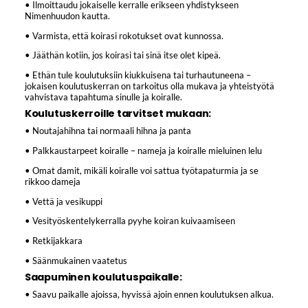
• Ilmoittaudu jokaiselle kerralle erikseen yhdistykseen
Nimenhuudon kautta.
• Varmista, että koirasi rokotukset ovat kunnossa.
• Jääthän kotiin, jos koirasi tai sinä itse olet kipeä.
• Ethän tule koulutuksiin kiukkuisena tai turhautuneena –
jokaisen koulutuskerran on tarkoitus olla mukava ja yhteistyötä
vahvistava tapahtuma sinulle ja koiralle.
Koulutuskerroille tarvitset mukaan:
• Noutajahihna tai normaali hihna ja panta
• Palkkaustarpeet koiralle – nameja ja koiralle mieluinen lelu
• Omat damit, mikäli koiralle voi sattua työtapaturmia ja se
rikkoo dameja
• Vettä ja vesikuppi
• Vesityöskentelykerralla pyyhe koiran kuivaamiseen
• Retkijakkara
• Säänmukainen vaatetus
Saapuminen koulutuspaikalle:
• Saavu paikalle ajoissa, hyvissä ajoin ennen koulutuksen alkua.