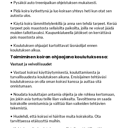
• Pysäköi auto treenipaikan ohjeistuksen mukaisesti.
• Pidä koira kytkettynä ja luo koiraan yhteys heti kun otat sen
autosta ulos.
• Käytä koira lämmittelylenkillä ja anna sen tehdä tarpeet. Kerää
tarpeet pois maastosta sellaisilta paikoilta, joilla ne voivat jäädä
muiden tallottavaksi. Kaupunkialueella jätökset on kerrättävä
pois maastosta aina.
• Koulutuksen ohjaajat kartoittavat läsnäolijat ennen
koulutuksen alkua.
Toimiminen koiran ohjaajana koulutuksessa:
Vastuut ja velvollisuudet
• Vastaat koirasi käyttäytymisestä, kouluttamisesta ja
turvallisuudesta koulutuksen aikana. Ensisijainen tehtäväsi
koulutuksessa on olla oman koirasi kanssa ja auttaa sitä
onnistumaan.
• Noudata kouluttajan antamia ohjeita ja ole rohkea kertomaan,
jos jokin asia tuntuu teille liian vaikealta. Tavoitteena on saada
koirakoille onnistumisia ja välttää liian vaikeiden tehtävien
tekemistä.
• Huolehdi, että koirasi ei häiritse muita koirakoita. Ota
tarvittaessa etäisyyttä muihin.