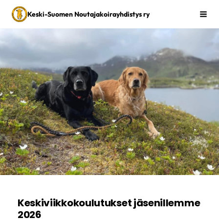
Siirry
Keski-Suomen Noutajakoirayhdistys ry
Vali
sivun
sisältöön
Keskiviikkokoulutukset jäsenillemme
2026