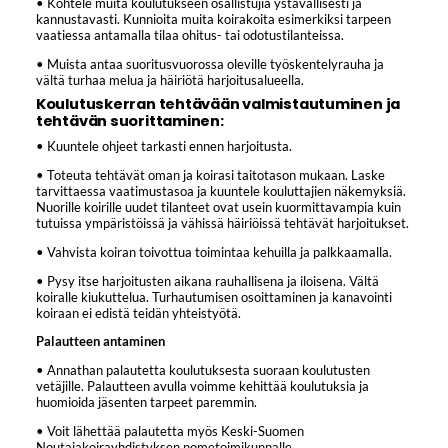
• Kohtele muita koulutukseen osallistujia ystävällisesti ja
kannustavasti. Kunnioita muita koirakoita esimerkiksi tarpeen
vaatiessa antamalla tilaa ohitus- tai odotustilanteissa.
• Muista antaa suoritusvuorossa oleville työskentelyrauha ja
vältä turhaa melua ja häiriötä harjoitusalueella.
Koulutuskerran tehtävään valmistautuminen ja
tehtävän suorittaminen:
• Kuuntele ohjeet tarkasti ennen harjoitusta.
• Toteuta tehtävät oman ja koirasi taitotason mukaan. Laske
tarvittaessa vaatimustasoa ja kuuntele kouluttajien näkemyksiä.
Nuorille koirille uudet tilanteet ovat usein kuormittavampia kuin
tutuissa ympäristöissä ja vähissä häiriöissä tehtävät harjoitukset.
• Vahvista koiran toivottua toimintaa kehuilla ja palkkaamalla.
• Pysy itse harjoitusten aikana rauhallisena ja iloisena. Vältä
koiralle kiukuttelua. Turhautumisen osoittaminen ja kanavointi
koiraan ei edistä teidän yhteistyötä.
Palautteen antaminen
• Annathan palautetta koulutuksesta suoraan koulutusten
vetäjille. Palautteen avulla voimme kehittää koulutuksia ja
huomioida jäsenten tarpeet paremmin.
• Voit lähettää palautetta myös Keski-Suomen
Noutajakoirayhdistyksen nometoimikunnalle