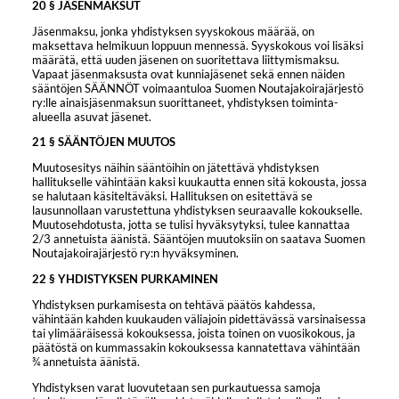
20 § JÄSENMAKSUT
Jäsenmaksu, jonka yhdistyksen syyskokous määrää, on
maksettava helmikuun loppuun mennessä. Syyskokous voi lisäksi
määrätä, että uuden jäsenen on suoritettava liittymismaksu.
Vapaat jäsenmaksusta ovat kunniajäsenet sekä ennen näiden
sääntöjen SÄÄNNÖT voimaantuloa Suomen Noutajakoirajärjestö
ry:lle ainaisjäsenmaksun suorittaneet, yhdistyksen toiminta-
alueella asuvat jäsenet.
21 § SÄÄNTÖJEN MUUTOS
Muutosesitys näihin sääntöihin on jätettävä yhdistyksen
hallitukselle vähintään kaksi kuukautta ennen sitä kokousta, jossa
se halutaan käsiteltäväksi. Hallituksen on esitettävä se
lausunnollaan varustettuna yhdistyksen seuraavalle kokoukselle.
Muutosehdotusta, jotta se tulisi hyväksytyksi, tulee kannattaa
2/3 annetuista äänistä. Sääntöjen muutoksiin on saatava Suomen
Noutajakoirajärjestö ry:n hyväksyminen.
22 § YHDISTYKSEN PURKAMINEN
Yhdistyksen purkamisesta on tehtävä päätös kahdessa,
vähintään kahden kuukauden väliajoin pidettävässä varsinaisessa
tai ylimääräisessä kokouksessa, joista toinen on vuosikokous, ja
päätöstä on kummassakin kokouksessa kannatettava vähintään
¾ annetuista äänistä.
Yhdistyksen varat luovutetaan sen purkautuessa samoja