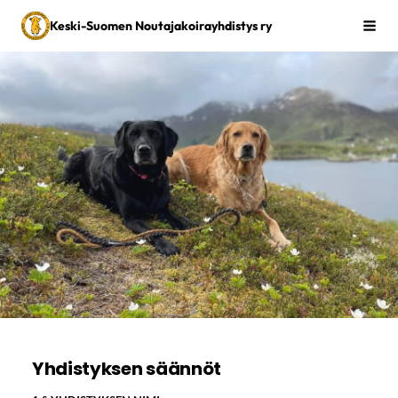
Siirry
Keski-Suomen Noutajakoirayhdistys ry
Vali
sivun
sisältöön
Yhdistyksen säännöt