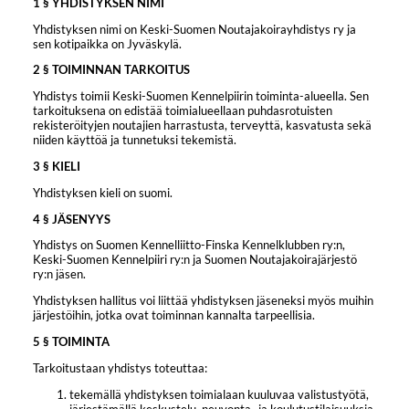
1 § YHDISTYKSEN NIMI
Yhdistyksen nimi on Keski-Suomen Noutajakoirayhdistys ry ja
sen kotipaikka on Jyväskylä.
2 § TOIMINNAN TARKOITUS
Yhdistys toimii Keski-Suomen Kennelpiirin toiminta-alueella. Sen
tarkoituksena on edistää toimialueellaan puhdasrotuisten
rekisteröityjen noutajien harrastusta, terveyttä, kasvatusta sekä
niiden käyttöä ja tunnetuksi tekemistä.
3 § KIELI
Yhdistyksen kieli on suomi.
4 § JÄSENYYS
Yhdistys on Suomen Kennelliitto-Finska Kennelklubben ry:n,
Keski-Suomen Kennelpiiri ry:n ja Suomen Noutajakoirajärjestö
ry:n jäsen.
Yhdistyksen hallitus voi liittää yhdistyksen jäseneksi myös muihin
järjestöihin, jotka ovat toiminnan kannalta tarpeellisia.
5 § TOIMINTA
Tarkoitustaan yhdistys toteuttaa:
tekemällä yhdistyksen toimialaan kuuluvaa valistustyötä,
järjestämällä keskustelu, neuvonta- ja koulutustilaisuuksia,