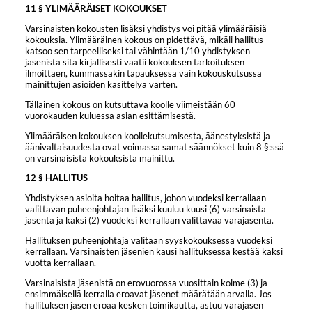
11 § YLIMÄÄRÄISET KOKOUKSET
Varsinaisten kokousten lisäksi yhdistys voi pitää ylimääräisiä
kokouksia. Ylimääräinen kokous on pidettävä, mikäli hallitus
katsoo sen tarpeelliseksi tai vähintään 1/10 yhdistyksen
jäsenistä sitä kirjallisesti vaatii kokouksen tarkoituksen
ilmoittaen, kummassakin tapauksessa vain kokouskutsussa
mainittujen asioiden käsittelyä varten.
Tällainen kokous on kutsuttava koolle viimeistään 60
vuorokauden kuluessa asian esittämisestä.
Ylimääräisen kokouksen koollekutsumisesta, äänestyksistä ja
äänivaltaisuudesta ovat voimassa samat säännökset kuin 8 §:ssä
on varsinaisista kokouksista mainittu.
12 § HALLITUS
Yhdistyksen asioita hoitaa hallitus, johon vuodeksi kerrallaan
valittavan puheenjohtajan lisäksi kuuluu kuusi (6) varsinaista
jäsentä ja kaksi (2) vuodeksi kerrallaan valittavaa varajäsentä.
Hallituksen puheenjohtaja valitaan syyskokouksessa vuodeksi
kerrallaan. Varsinaisten jäsenien kausi hallituksessa kestää kaksi
vuotta kerrallaan.
Varsinaisista jäsenistä on erovuorossa vuosittain kolme (3) ja
ensimmäisellä kerralla eroavat jäsenet määrätään arvalla. Jos
hallituksen jäsen eroaa kesken toimikautta, astuu varajäsen