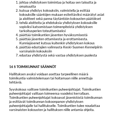
johtaa yhdistyksen toimintaa ja hoitaa sen taloutta ja
omaisuutta
kutsua yhdistys kokouksiin, valmistella ja esittää
kokouksille sääntöjen mukaan esitettäviksi määrätyt asiat
ja aloitteet sekä panna täytäntöön kokousten päätökset
tehdä aloitteita ja ehdotuksia yhdistyksen kokouksille
sopiviksi katsomistaan toimenpiteistä yhdistyksen
tarkoitusperien toteuttamiseksi
päättää toimikuntien jäsenten hyväksymisestä
päättää jäsenten ottamisesta ja erottamisesta.
Kunniajäsenet kutsuu kuitenkin yhdistyksen kokous
päättää edustajien valinnasta Keski-Suomen Kennelpiirin
varsinaisiin kokouksiin
edustaa yhdistystä sekä vastaa yhdistyksen puolesta
16 § TOIMIKUNNAT SÄÄNNÖT
Hallituksen avuksi voidaan asettaa tarpeellinen määrä
toimikuntia valmistelemaan tai hoitamaan niille annettuja
tehtäviä.
Syyskokous valitsee toimikuntien puheenjohtajat. Toimikuntien
puheenjohtajat valitaan toimeensa vuodeksi kerrallaan.
Toimikuntien puheenjohtajat kokoavat jäsenistöstä toimikunnan
ja esittävät toimikunnan kokoonpanon yhdistyksen
puheenjohtajalle tai hallitukselle. Toimikuntien tulee noudattaa
varsinaisten kokousten ja hallituksen niille antamia ohjeita.