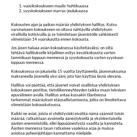
vuosikokoukseen maalis-huhtikuussa
syyskokoukseen marras-joulukuussa
Kokousten ajan ja paikan määrää yhdistyksen hallitus. Kutsu
varsinaiseen kokoukseen on oltava nähtävillä yhdistyksen
virallisilla kotisivuilla ja se toimitetaan jäsenistölle sähköisesti
viimeistään 14 vuorokautta ennen kokousta.
Jos jäsen haluaa asian kokouksessa käsiteltäväksi, on siitä
tehtävä hallitukselle kirjallinen esitys kevätkokousta varten
tammikuun loppuun mennessä ja syyskokousta varten syyskuun
loppuun mennessä.
Kokouksessa on jokaisella 15 vuotta täyttäneellä, jäsenmaksunsa
maksaneella jäsenellä yksi ääni, jota hän käyttää läsnä olevana.
Hallitus voi päättää, että jäsenet voivat osallistua yhdistyksen
kokoukseen postitse, tietoliikenneyhteyden taikka muun teknisen
apuvälineen avulla. Hallitus antaa kussakin tilanteessa
tarkemmat määräykset etäosallistumisesta, jotka on ilmoitettava
viimeistään kokouskutsussa.
Kaikki ne asiat, joista ei yhdistyslaki eivätkä nämä säännöt toisin
määrää, ratkaistaan avoimella äänestyksellä ja yksinkertaisella
äänten enemmistöllä, ellei lippuäänestystä vaadita ja kannateta.
Äänten mennessä tasan ratkaisee vaaleissa arpa ja muissa
asioissa puheenjohtajan kannattama mielipide.