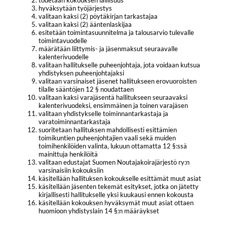
hyväksytään työjärjestys
valitaan kaksi (2) pöytäkirjan tarkastajaa
valitaan kaksi (2) ääntenlaskijaa
esitetään toimintasuunnitelma ja talousarvio tulevalle
toimintavuodelle
määrätään liittymis- ja jäsenmaksut seuraavalle
kalenterivuodelle
valitaan hallitukselle puheenjohtaja, jota voidaan kutsua
yhdistyksen puheenjohtajaksi
valitaan varsinaiset jäsenet hallitukseen erovuoroisten
tilalle sääntöjen 12 § noudattaen
valitaan kaksi varajäsentä hallitukseen seuraavaksi
kalenterivuodeksi, ensimmäinen ja toinen varajäsen
valitaan yhdistykselle toiminnantarkastaja ja
varatoiminnantarkastaja
suoritetaan hallituksen mahdollisesti esittämien
toimikuntien puheenjohtajien vaali sekä muiden
toimihenkilöiden valinta, lukuun ottamatta 12 §:ssä
mainittuja henkilöitä
valitaan edustajat Suomen Noutajakoirajärjestö ry:n
varsinaisiin kokouksiin
käsitellään hallituksen kokoukselle esittämät muut asiat
käsitellään jäsenten tekemät esitykset, jotka on jätetty
kirjallisesti hallitukselle yksi kuukausi ennen kokousta
käsitellään kokouksen hyväksymät muut asiat ottaen
huomioon yhdistyslain 14 §:n määräykset