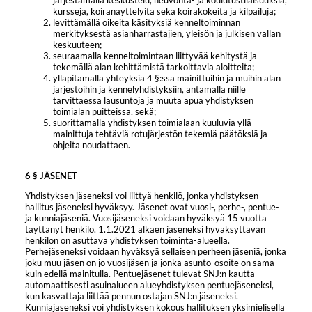
kursseja, koiranäyttelyitä sekä koirakokeita ja kilpailuja;
levittämällä oikeita käsityksiä kenneltoiminnan
merkityksestä asianharrastajien, yleisön ja julkisen vallan
keskuuteen;
seuraamalla kenneltoimintaan liittyvää kehitystä ja
tekemällä alan kehittämistä tarkoittavia aloitteita;
ylläpitämällä yhteyksiä 4 §:ssä mainittuihin ja muihin alan
järjestöihin ja kennelyhdistyksiin, antamalla niille
tarvittaessa lausuntoja ja muuta apua yhdistyksen
toimialan puitteissa, sekä;
suorittamalla yhdistyksen toimialaan kuuluvia yllä
mainittuja tehtäviä rotujärjestön tekemiä päätöksiä ja
ohjeita noudattaen.
6 § JÄSENET
Yhdistyksen jäseneksi voi liittyä henkilö, jonka yhdistyksen
hallitus jäseneksi hyväksyy. Jäsenet ovat vuosi-, perhe-, pentue-
ja kunniajäseniä. Vuosijäseneksi voidaan hyväksyä 15 vuotta
täyttänyt henkilö. 1.1.2021 alkaen jäseneksi hyväksyttävän
henkilön on asuttava yhdistyksen toiminta-alueella.
Perhejäseneksi voidaan hyväksyä sellaisen perheen jäseniä, jonka
joku muu jäsen on jo vuosijäsen ja jonka asunto-osoite on sama
kuin edellä mainitulla. Pentuejäsenet tulevat SNJ:n kautta
automaattisesti asuinalueen alueyhdistyksen pentuejäseneksi,
kun kasvattaja liittää pennun ostajan SNJ:n jäseneksi.
Kunniajäseneksi voi yhdistyksen kokous hallituksen yksimielisellä