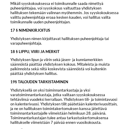
Mikäli syyskokouksessa ei toimikunnalle saada nimettyä
puheenjohtajaa, voi syyskokous valtuuttaa yhdistyksen
hallituksen tekemään valinnan myöhemmin. Jos syyskokouksessa
valittu puheenjohtaja eroaa kesken kauden, voi hallitus valita
toimikunnalle uuden puheenjohtajan.
17 § NIMENKIRJOITUS
Yhdistyksen nimen kirjoittavat hallituksen puheenjohtaja tai
varapuheenjohtaja.
18 § LIPPU, VIIRI JA MERKIT
Yhdistyksen lipun ja viirin sekä jäsen- ja kunniamerkkien
säännöistä päättää yhdistyksen kokous. Mitaleista ja muista
palkinnoista sekä niitä koskevista säännöistä voi kuitenkin
päättää yhdistyksen hallitus.
19§ TALOUDEN TARKISTAMINEN
Yhdistyksellä on yksi toiminnantarkastaja ja yksi
varatoiminnantarkastaja, jotka valitaan syyskokouksessa
tehtäviinsä vuodeksi kerrallaan. Yhdistyksen tili- ja toimintavuosi
on kalenterivuosi. Yhdistyksen tilit päätetään kalenterivuosittain,
ja ne on hallituksen toimintakertomuksen kanssa jätettävä
toiminnantarkastajalle viimeistään helmikuun 28. päivänä.
Toiminnantarkastajan tulee antaa tarkastuskertomuksensa
hallitukselle viimeistään 7 päivää ennen vuosikokousta.