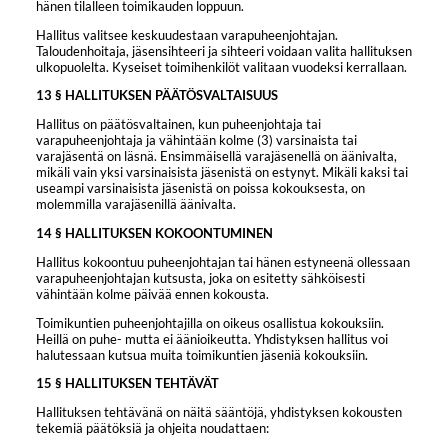
hänen tilalleen toimikauden loppuun.
Hallitus valitsee keskuudestaan varapuheenjohtajan.
Taloudenhoitaja, jäsensihteeri ja sihteeri voidaan valita hallituksen
ulkopuolelta. Kyseiset toimihenkilöt valitaan vuodeksi kerrallaan.
13 § HALLITUKSEN PÄÄTÖSVALTAISUUS
Hallitus on päätösvaltainen, kun puheenjohtaja tai
varapuheenjohtaja ja vähintään kolme (3) varsinaista tai
varajäsentä on läsnä. Ensimmäisellä varajäsenellä on äänivalta,
mikäli vain yksi varsinaisista jäsenistä on estynyt. Mikäli kaksi tai
useampi varsinaisista jäsenistä on poissa kokouksesta, on
molemmilla varajäsenillä äänivalta.
14 § HALLITUKSEN KOKOONTUMINEN
Hallitus kokoontuu puheenjohtajan tai hänen estyneenä ollessaan
varapuheenjohtajan kutsusta, joka on esitetty sähköisesti
vähintään kolme päivää ennen kokousta.
Toimikuntien puheenjohtajilla on oikeus osallistua kokouksiin.
Heillä on puhe- mutta ei äänioikeutta. Yhdistyksen hallitus voi
halutessaan kutsua muita toimikuntien jäseniä kokouksiin.
15 § HALLITUKSEN TEHTÄVÄT
Hallituksen tehtävänä on näitä sääntöjä, yhdistyksen kokousten
tekemiä päätöksiä ja ohjeita noudattaen: