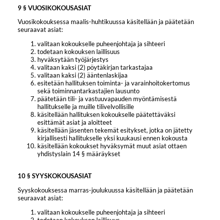
9 § VUOSIKOKOUSASIAT
Vuosikokouksessa maalis-huhtikuussa käsitellään ja päätetään
seuraavat asiat:
valitaan kokoukselle puheenjohtaja ja sihteeri
todetaan kokouksen laillisuus
hyväksytään työjärjestys
valitaan kaksi (2) pöytäkirjan tarkastajaa
valitaan kaksi (2) ääntenlaskijaa
esitetään hallituksen toiminta- ja varainhoitokertomus
sekä toiminnantarkastajien lausunto
päätetään tili- ja vastuuvapauden myöntämisestä
hallitukselle ja muille tilivelvollisille
käsitellään hallituksen kokoukselle päätettäväksi
esittämät asiat ja aloitteet
käsitellään jäsenten tekemät esitykset, jotka on jätetty
kirjallisesti hallitukselle yksi kuukausi ennen kokousta
käsitellään kokoukset hyväksymät muut asiat ottaen
yhdistyslain 14 § määräykset
10 § SYYSKOKOUSASIAT
Syyskokouksessa marras-joulukuussa käsitellään ja päätetään
seuraavat asiat:
valitaan kokoukselle puheenjohtaja ja sihteeri
todetaan kokouksen laillisuus