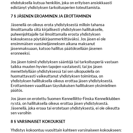
ehdotuksella kutsua henkilön, joka on erityisen ansiokkaasti
edistänyt yhdistyksen tarkoitusperien toteuttamista.
7 § JÄSENEN EROAMINEN JA EROTTAMINEN
Jäsenellä on oikeus erota yhdistyksestä milloin tahansa
ilmoittamalla siitä kirjallisesti yhdistyksen hallitukselle,
puheenjohtajalle tai ilmoittamalla erosta yhdistyksen
kokouksessa pöytäkirjaanmerkittäväksi. Jos jäsen ei ole
ensimmäisen vuosineljänneksen aikana maksanut
jäsenmaksuaan, katsoo hallitus päätöksellään jäsenen
eronneeksi.
Jos jäsen toimii yhdistyksen sääntöjä tai tarkoitusperiä vastaan
taikka muuten hyvien tapojen vastaisesti, tai jos jäsen
menettelyllään yhdistyksessä tai sen ulkopuolella on
huomattavasti vaikeuttanut yhdistyksen toimintaa, on
yhdistyksen hallituksella oikeus erottaa jäsen yhdistyksestä.
Erottamiseen vaaditaan täysilukuisen hallituksen yksimielinen
päätös.
Jos jäsen on erotettu Suomen Kennelliitto-Finska Kennelklubben
ry:stä, on hallituksella oikeus erottaa jäsen yhdistyksestä.
Jäsenellä, joka eroaa tai erotetaan yhdistyksestä, ei ole oikeutta
sen varoihin
8 § VARSINAISET KOKOUKSET
Yhdistys kokoontuu vuosittain kahteen varsinaiseen kokoukseen: