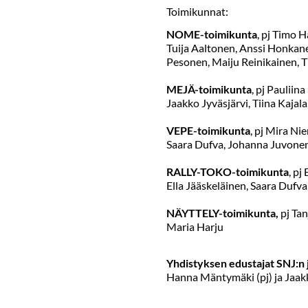
Toimikunnat:
NOME-toimikunta
, pj Timo 
Tuija Aaltonen, Anssi Honkan
Pesonen, Maiju Reinikainen, T
MEJÄ-toimikunta
, pj Pauliin
Jaakko Jyväsjärvi, Tiina Kaja
VEPE-toimikunta
, pj Mira Ni
Saara Dufva, Johanna Juvonen,
RALLY-TOKO-toimikunta
, pj
Ella Jääskeläinen, Saara Dufva
NÄYTTELY-toimikunta,
pj Tan
Maria Harju
Yhdistyksen edustajat SNJ:n 
Hanna Mäntymäki (pj) ja Jaakk