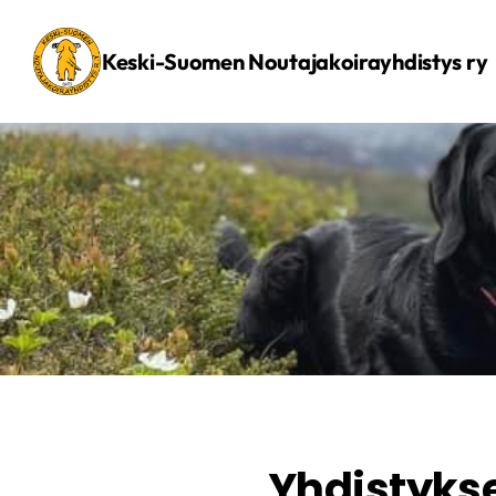
Siirry
sivun
Keski-Suomen Noutajakoirayhdistys ry
sisältöön
Yhdistykse