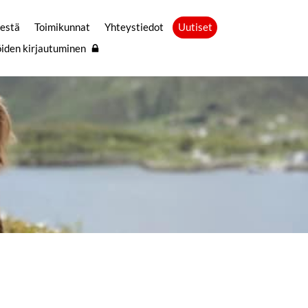
sestä
Toimikunnat
Yhteystiedot
Uutiset
öiden kirjautuminen