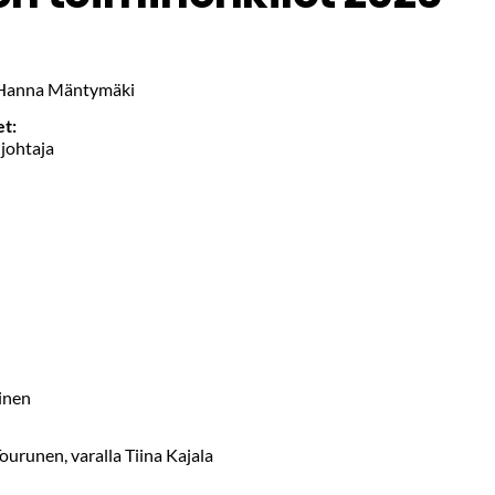
 Hanna Mäntymäki
et:
johtaja
ainen
Tourunen, varalla Tiina Kajala