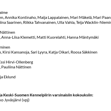
Halme
en, Annika Kontinaho, Maija Lappalainen, Mari Mäkelä, Mari Paan
iina Saarinen, Riikka Tahvanainen, Ulla Vahla, Teija Wacklin-Niem
a Nättinen
la, Anna-Liisa Klemetti, Matti Kuorelahti, Hanna Mäntymäki
eminen
 Kirsi Kansanoja, Sari Lyyra, Katja Oikari, Roosa Säkkinen
 Essi Hirvi-Ollenberg
, Pauliina Nättinen
ja Eklund
ja Keski-Suomen Kennelpiirin varsinaisiin kokouksiin:
o Jyväsjärvi (vpj)