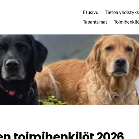
Etusivu
Tietoa yhdistyk
Tapahtumat
Toimihenkil
n toimihenkilöt 2026