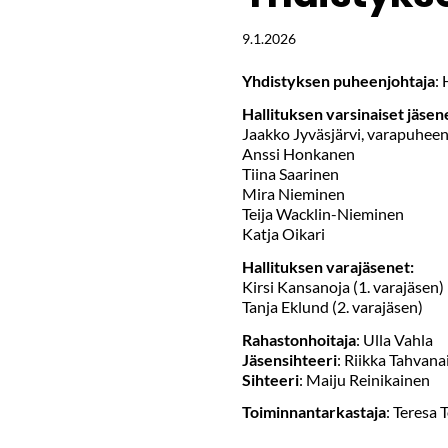
9.1.2026
Yhdistyksen puheenjohtaja
:
Hallituksen varsinaiset jäsen
Jaakko Jyväsjärvi, varapuheen
Anssi Honkanen
Tiina Saarinen
Mira Nieminen
Teija Wacklin-Nieminen
Katja Oikari
Hallituksen varajäsenet:
Kirsi Kansanoja (1. varajäsen)
Tanja Eklund (2. varajäsen)
Rahastonhoitaja
: Ulla Vahla
Jäsensihteeri
: Riikka Tahvan
Sihteeri
: Maiju Reinikainen
Toiminnantarkastaja
: Teresa 