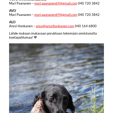
Mari Paananen –
mari.paananen69@gmail.com
040 720 3842
AVO
Mari Paananen –
mari.paananen69@gmail.com
040 720 3842
ALO
Anssi Honkanen –
anssi@anssihonkanen.com
040 164 6800
Lähde mukaan mukavaan porukkaan tekemään onnistunutta
koetapahtumaa! 💙