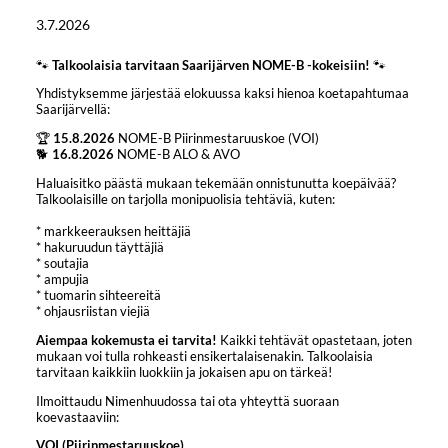
3.7.2026
🐾
Talkoolaisia tarvitaan Saarijärven NOME-B -kokeisiin!
🐾
Yhdistyksemme järjestää elokuussa kaksi hienoa koetapahtumaa
Saarijärvellä:
🏆
15.8.2026
NOME-B Piirinmestaruuskoe (VOI)
🐕
16.8.2026
NOME-B ALO & AVO
Haluaisitko päästä mukaan tekemään onnistunutta koepäivää?
Talkoolaisille on tarjolla monipuolisia tehtäviä, kuten:
* markkeerauksen heittäjiä
* hakuruudun täyttäjiä
* soutajia
* ampujia
* tuomarin sihteereitä
* ohjausriistan viejiä
Aiempaa kokemusta ei tarvita!
Kaikki tehtävät opastetaan, joten
mukaan voi tulla rohkeasti ensikertalaisenakin. Talkoolaisia
tarvitaan kaikkiin luokkiin ja jokaisen apu on tärkeä!
Ilmoittaudu Nimenhuudossa tai ota yhteyttä suoraan
koevastaaviin:
VOI (Piirinmestaruuskoe)