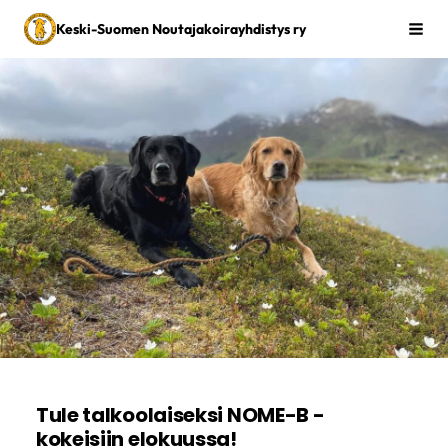
Siirry
Keski-Suomen Noutajakoirayhdistys ry
Vali
sivun
sisältöön
Tule talkoolaiseksi NOME-B -
kokeisiin elokuussa!