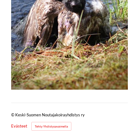
©
Keski-Suomen Noutajakoirayhdistys ry
Evästeet
Tehty Yhdistysavaimella