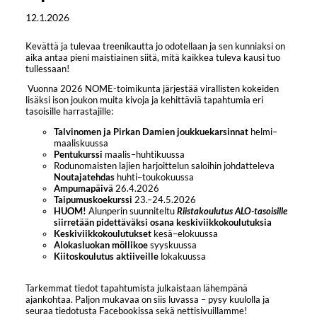
12.1.2026
Kevättä ja tulevaa treenikautta jo odotellaan ja sen kunniaksi on
aika antaa pieni maistiainen siitä, mitä kaikkea tuleva kausi tuo
tullessaan!
Vuonna 2026 NOME-toimikunta järjestää virallisten kokeiden
lisäksi ison joukon muita kivoja ja kehittäviä tapahtumia eri
tasoisille harrastajille:
Talvinomen ja Pirkan Damien joukkuekarsinnat
helmi–
maaliskuussa
Pentukurssi
maalis–huhtikuussa
Rodunomaisten lajien harjoittelun saloihin johdatteleva
Noutajatehdas
huhti–toukokuussa
Ampumapäivä
26.4.2026
Taipumuskoekurssi
23.–24.5.2026
HUOM!
Alunperin suunniteltu
Riistakoulutus ALO-tasoisille
siirretään pidettäväksi osana keskiviikkokoulutuksia
Keskiviikkokoulutukset
kesä–elokuussa
Alokasluokan möllikoe
syyskuussa
Kiitoskoulutus aktiiveille
lokakuussa
Tarkemmat tiedot tapahtumista julkaistaan lähempänä
ajankohtaa. Paljon mukavaa on siis luvassa – pysy kuulolla ja
seuraa tiedotusta Facebookissa sekä nettisivuillamme!