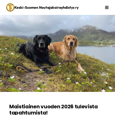
Siirry
Keski-Suomen Noutajakoirayhdistys ry
Vali
sivun
sisältöön
Maistiainen vuoden 2026 tulevista
tapahtumista!