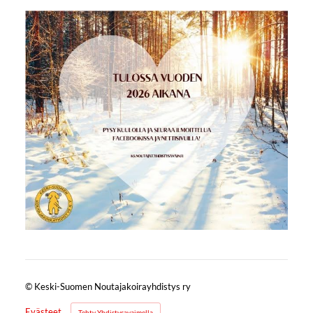
©
Keski-Suomen Noutajakoirayhdistys ry
Evästeet
Tehty Yhdistysavaimella