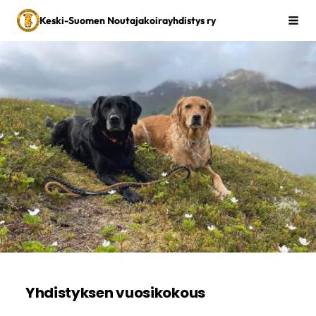
Siirry
Keski-Suomen Noutajakoirayhdistys ry
Vali
sivun
sisältöön
Yhdistyksen vuosikokous