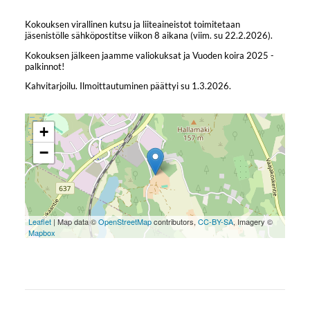
Kokouksen virallinen kutsu ja liiteaineistot toimitetaan
jäsenistölle sähköpostitse viikon 8 aikana (viim. su 22.2.2026).
Kokouksen jälkeen jaamme valiokuksat ja Vuoden koira 2025 -
palkinnot!
Kahvitarjoilu. Ilmoittautuminen päättyi su 1.3.2026.
+
−
Leaflet
| Map data ©
OpenStreetMap
contributors,
CC-BY-SA
, Imagery ©
Mapbox