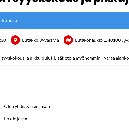
pahtumaa.
:30
Lutakko, Jyväskylä
Lutakonaukio 1, 40100 Jyv
yyskokous ja pikkujoulut. Lisätietoja myöhemmin - varaa ajankoht
Olen yhdistyksen jäsen
En ole jäsen