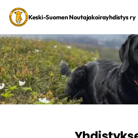
Siirry
sivun
Keski-Suomen Noutajakoirayhdistys ry
sisältöön
Yhdistykse