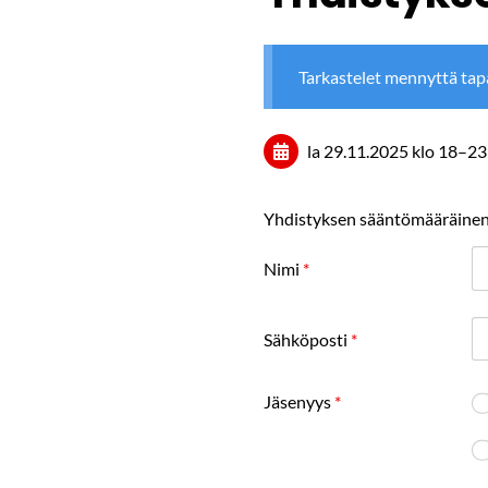
Tarkastelet mennyttä ta
la 29.11.2025
klo 18
–
23
Yhdistyksen sääntömääräinen s
Nimi
*
Sähköposti
*
Jäsenyys
*