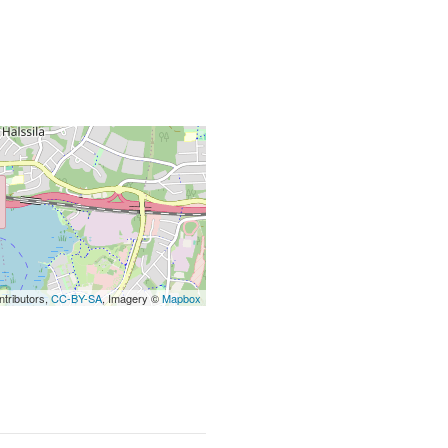
tributors,
CC-BY-SA
, Imagery ©
Mapbox