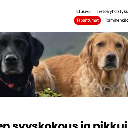
Etusivu
Tietoa yhdistyk
Tapahtumat
Toimihenkil
n syyskokous ja pikkuj