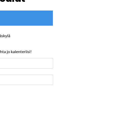
äskylä
a jo kalenteriisi!