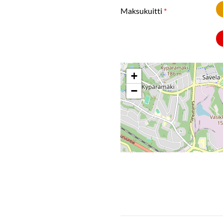
Maksukuitti
*
+
−