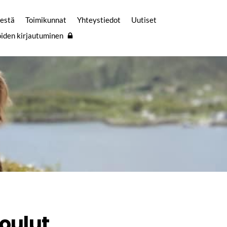
sestä
Toimikunnat
Yhteystiedot
Uutiset
öiden kirjautuminen
oulut