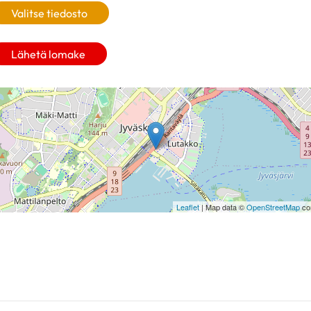
Valitse tiedosto
Lähetä lomake
Leaflet
| Map data ©
OpenStreetMap
con