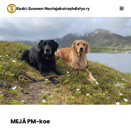
Siirry
Keski-Suomen Noutajakoirayhdistys ry
Vali
sivun
sisältöön
MEJÄ PM-koe