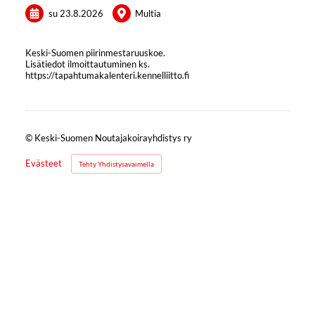
su 23.8.2026
Multia
Keski-Suomen piirinmestaruuskoe.
Lisätiedot ilmoittautuminen ks.
https://tapahtumakalenteri.kennelliitto.fi
©
Keski-Suomen Noutajakoirayhdistys ry
Evästeet
Tehty Yhdistysavaimella